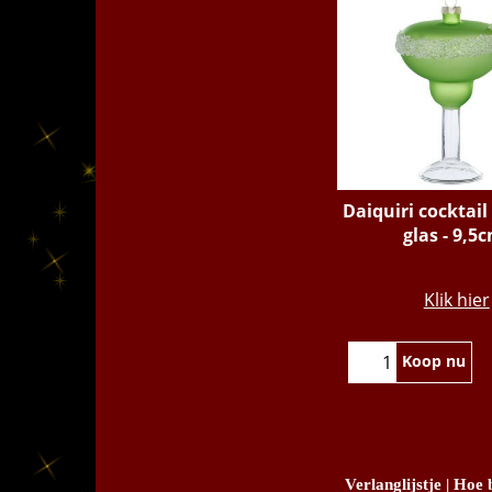
Daiquiri cocktail
glas - 9,5
€
9.95
Klik hier
Koop nu
Verlanglijstje
|
Hoe b