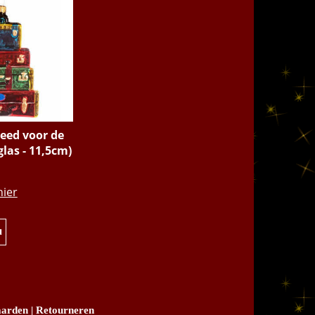
reed voor de
glas - 11,5cm)
.95
hier
u
arden
|
Retourneren