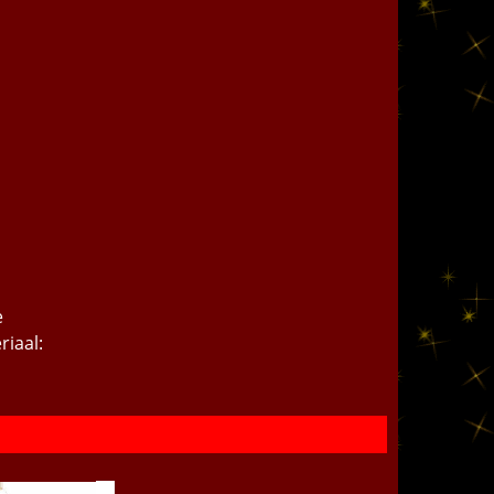
e
riaal: