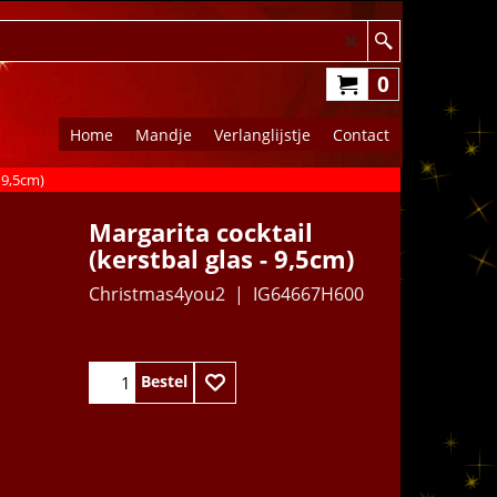
0
Home
Mandje
Verlanglijstje
Contact
- 9,5cm)
Margarita cocktail
(kerstbal glas - 9,5cm)
Christmas4you2
IG64667H600
9.95
€
Bestel