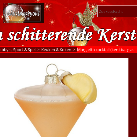
bby's, Sport & Spel
>
Keuken & Koken
>
Margarita cocktail (kerstbal glas 