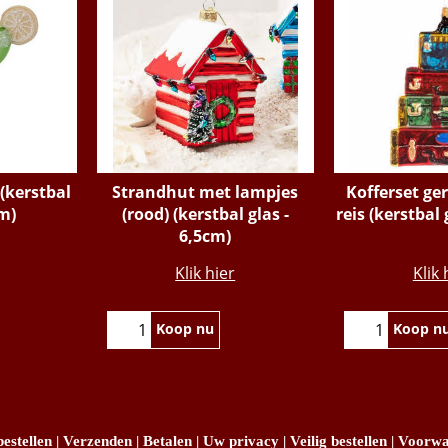
 (kerstbal
Strandhut met lampjes
Kofferset ge
cm)
(rood) (kerstbal glas -
reis (kerstbal 
6,5cm)
€
7.95
€
11
Klik hier
Klik 
Koop nu
Koop n
estellen
|
Verzenden
|
Betalen
|
Uw privacy
|
Veilig bestellen
|
Voorwa