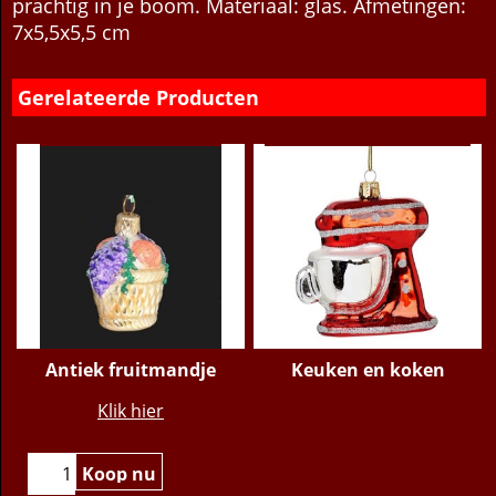
bijzondere citrusvrucht met rijp van de vorst staat
prachtig in je boom. Materiaal: glas. Afmetingen:
7x5,5x5,5 cm
Gerelateerde Producten
Antiek fruitmandje
Keuken en koken
€
7.95
Klik hier