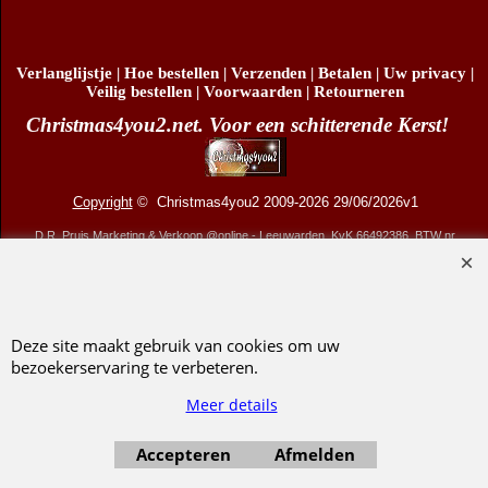
Koop nu
Verlanglijstje
|
Hoe bestellen
|
Verzenden
|
Betalen
|
Uw privacy
|
Veilig bestellen
|
Voorwaarden
|
Retourneren
Christmas4you2.net. Voor een schitterende Kerst!
Copyright
© Christmas4you2 2009-2026 29/06/2026v1
D.R. Pruis Marketing & Verkoop @online - Leeuwarden, KvK 66492386, BTW nr
NL001438798B03
Deze site maakt gebruik van cookies om uw
bezoekerservaring te verbeteren.
Webwinkel gemaakt met ShopFactory webwinkel software.
Meer details
Accepteren
Afmelden