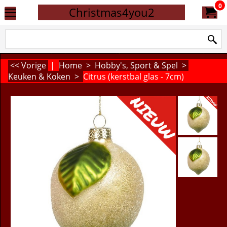
0
Christmas4you2
<< Vorige
|
Home
>
Hobby's, Sport & Spel
>
Keuken & Koken
>
Citrus (kerstbal glas - 7cm)