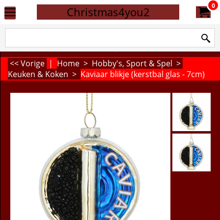
0
Christmas4you2
<< Vorige
|
Home
>
Hobby's, Sport & Spel
>
Keuken & Koken
>
Kaviaar blikje (kerstbal glas - 7cm)