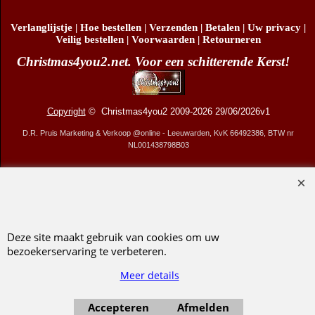
Verlanglijstje
|
Hoe bestellen
|
Verzenden
|
Betalen
|
Uw privacy
|
Veilig bestellen
|
Voorwaarden
|
Retourneren
Christmas4you2.net. Voor een schitterende Kerst!
Copyright
© Christmas4you2 2009-2026 29/06/2026v1
D.R. Pruis Marketing & Verkoop @online - Leeuwarden, KvK 66492386, BTW nr
NL001438798B03
Webwinkel gemaakt met ShopFactory webwinkel software.
Deze site maakt gebruik van cookies om uw
bezoekerservaring te verbeteren.
Meer details
Accepteren
Afmelden