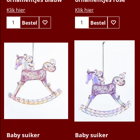
ornamentjes blauw
ornamentjes rose
Klik hier
Klik hier
Bestel
Bestel
8.95
8.95
€
€