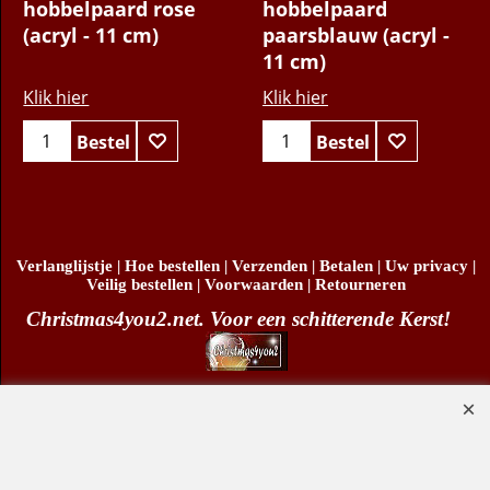
Baby suiker
Baby suiker
hobbelpaard rose
hobbelpaard
(acryl - 11 cm)
paarsblauw (acryl -
11 cm)
Klik hier
Klik hier
Bestel
Bestel
Verlanglijstje
|
Hoe bestellen
|
Verzenden
|
Betalen
|
Uw privacy
|
Veilig bestellen
|
Voorwaarden
|
Retourneren
Christmas4you2.net. Voor een schitterende Kerst!
Copyright
© Christmas4you2 2009-2026 29/06/2026v1
D.R. Pruis Marketing & Verkoop @online - Leeuwarden, KvK 66492386, BTW nr
NL001438798B03