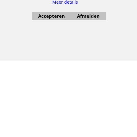
Meer details
Accepteren
Afmelden
Webwinkel gemaakt met ShopFactory webwinkel software.