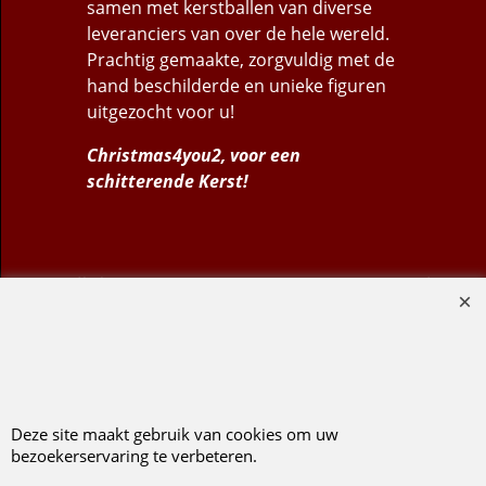
samen met kerstballen van diverse
leveranciers van over de hele wereld.
Prachtig gemaakte, zorgvuldig met de
hand beschilderde en unieke figuren
uitgezocht voor u!
Christmas4you2, voor een
schitterende Kerst!
Verlanglijstje
|
Hoe bestellen
|
Verzenden
|
Betalen
|
Uw privacy
|
Veilig bestellen
|
Voorwaarden
|
Retourneren
Christmas4you2.net. Voor een schitterende Kerst!
Copyright
© Christmas4you2 2009-2026 29/06/2026v1
Deze site maakt gebruik van cookies om uw
D.R. Pruis Marketing & Verkoop @online - Leeuwarden, KvK 66492386, BTW nr
bezoekerservaring te verbeteren.
NL001438798B03