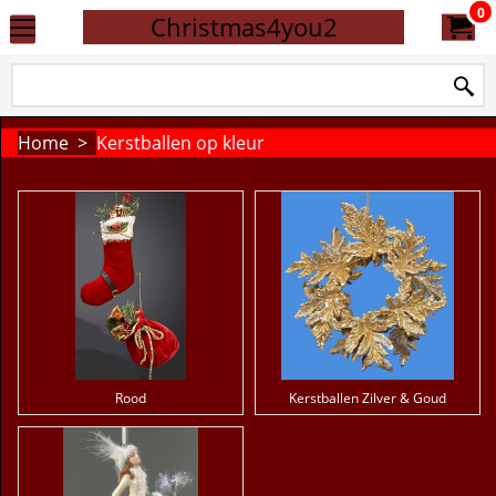
0
Christmas4you2
Home
>
Kerstballen op kleur
Rood
Kerstballen Zilver & Goud