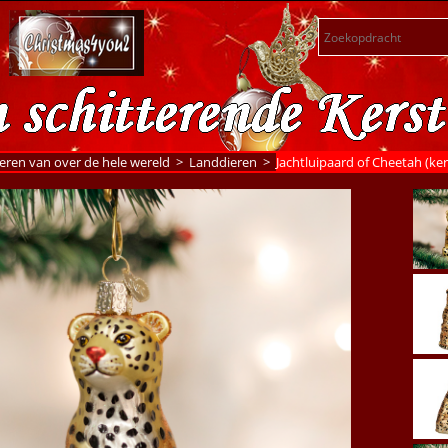
eren van over de hele wereld
>
Landdieren
>
Jachtluipaard of Cheetah (ker