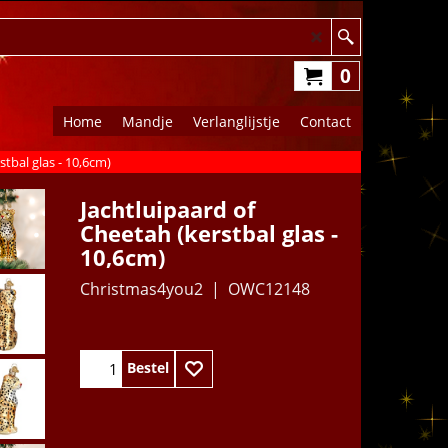
0
Home
Mandje
Verlanglijstje
Contact
stbal glas - 10,6cm)
Jachtluipaard of
Cheetah (kerstbal glas -
10,6cm)
Christmas4you2
OWC12148
Bestel