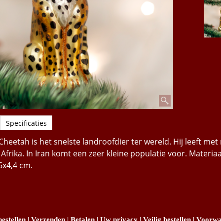
Specificaties
Cheetah is het snelste landroofdier ter wereld. Hij leeft me
frika. In Iran komt een zeer kleine populatie voor. Materiaal
6x4,4 cm.
estellen
|
Verzenden
|
Betalen
|
Uw privacy
|
Veilig bestellen
|
Voorwa