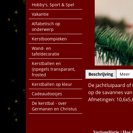
Hobby's, Sport & Spel
Vakantie
Alfabetisch op
onderwerp
Kerstboompieken
Wand- en
tafeldecoratie
Kerstballen en
ijspegels transparant,
Beschrijving
Meer
frosted
Kerstballen op kleur
De jachtluipaard of 
op de savannes van A
Cadeaudoosjes
Afmetingen: 10,6x5,
De kerstbal - over
Germanen en Christus
Verlanglijstje
|
Hoe b