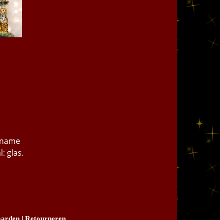
t name
: glas.
arden
|
Retourneren