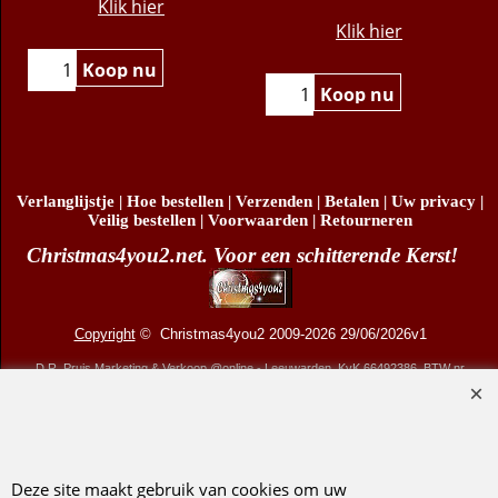
Klik hier
Klik hier
Koop nu
Koop nu
Verlanglijstje
|
Hoe bestellen
|
Verzenden
|
Betalen
|
Uw privacy
|
Veilig bestellen
|
Voorwaarden
|
Retourneren
Christmas4you2.net. Voor een schitterende Kerst!
Copyright
© Christmas4you2 2009-2026 29/06/2026v1
D.R. Pruis Marketing & Verkoop @online - Leeuwarden, KvK 66492386, BTW nr
NL001438798B03
Webwinkel gemaakt met ShopFactory webwinkel software.
Deze site maakt gebruik van cookies om uw