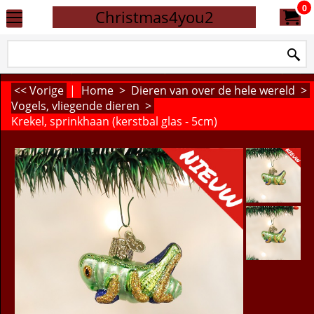
0
Christmas4you2
<< Vorige
|
Home
>
Dieren van over de hele wereld
>
Vogels, vliegende dieren
>
Krekel, sprinkhaan (kerstbal glas - 5cm)