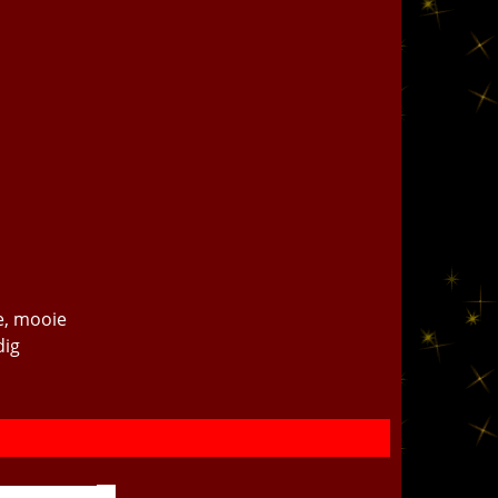
le, mooie
dig