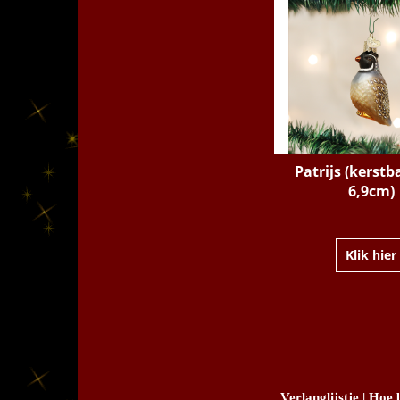
Patrijs (kerstba
6,9cm)
Klik hier
Verlanglijstje
|
Hoe b