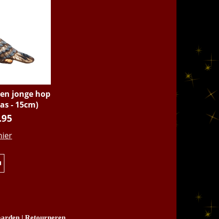
een jonge hop
las - 15cm)
.95
hier
u
arden
|
Retourneren