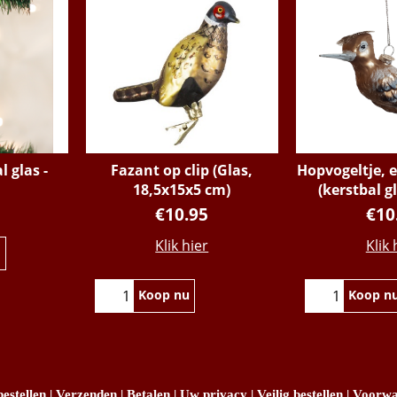
l glas -
Fazant op clip (Glas,
Hopvogeltje, 
18,5x15x5 cm)
(kerstbal g
€
10.95
€
10
Klik hier
Klik 
Koop nu
Koop n
estellen
|
Verzenden
|
Betalen
|
Uw privacy
|
Veilig bestellen
|
Voorwa