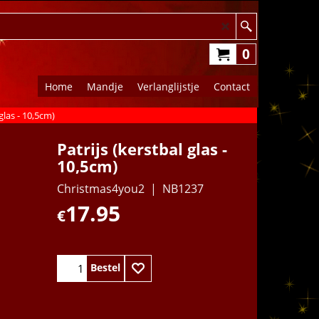
0
Home
Mandje
Verlanglijstje
Contact
 glas - 10,5cm)
Patrijs (kerstbal glas -
10,5cm)
Christmas4you2
NB1237
17.95
€
Bestel