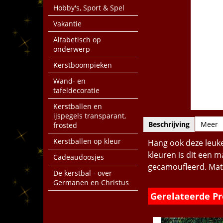
Hobby's, Sport & Spel
Vakantie
Alfabetisch op
onderwerp
Kerstboompieken
Wand- en
tafeldecoratie
Kerstballen en
ijspegels transparant,
Beschrijving
Meer
frosted
Kerstballen op kleur
Hang ook deze leuke 
kleuren is dit een m
Cadeaudoosjes
gecamoufleerd. Mate
De kerstbal - over
Germanen en Christus
Gerelateerde P