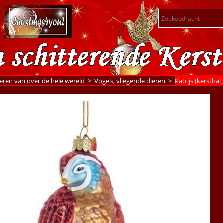
eren van over de hele wereld
>
Vogels, vliegende dieren
>
Patrijs (kerstbal