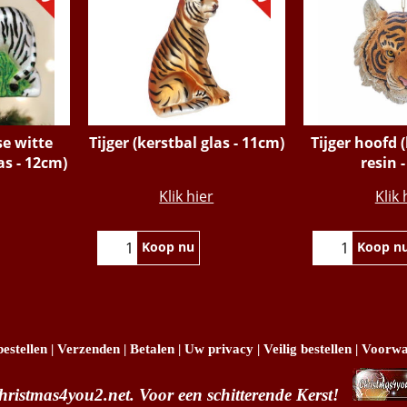
se witte
Tijger (kerstbal glas - 11cm)
Tijger hoofd 
las - 12cm)
resin 
€
14.95
€
14
Klik hier
Klik 
Koop nu
Koop n
estellen
|
Verzenden
|
Betalen
|
Uw privacy
|
Veilig bestellen
|
Voorwa
hristmas4you2.net. Voor een schitterende Kerst!