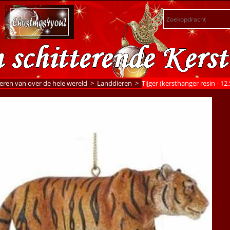
eren van over de hele wereld
>
Landdieren
>
Tijger (kersthanger resin - 12