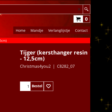
0
Home
Mandje
Verlanglijstje
Contact
,5cm)
Tijger (kersthanger resin
- 12,5cm)
Christmas4you2
C8282_07
12.95
€
Bestel