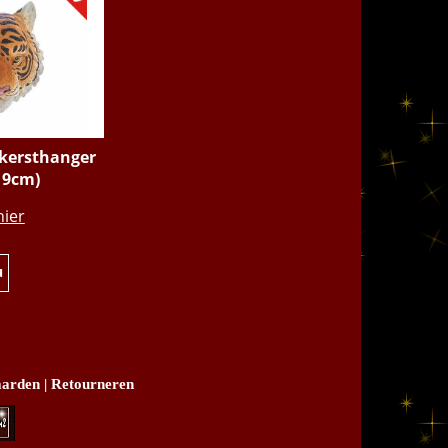
(kersthanger
- 9cm)
.95
hier
u
arden
|
Retourneren