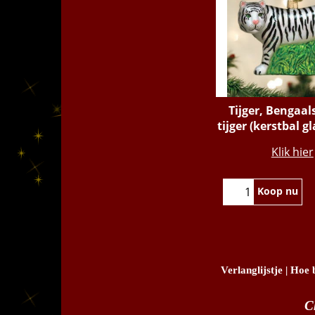
Tijger, Bengaal
tijger (kerstbal g
€
19.95
Klik hier
Koop nu
Verlanglijstje
|
Hoe b
C