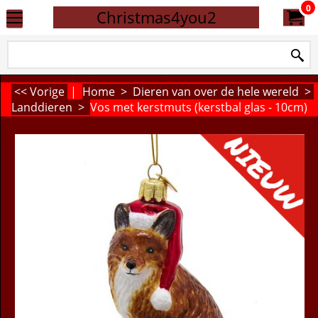
0
Christmas4you2
<< Vorige
|
Home
>
Dieren van over de hele wereld
>
Landdieren
>
Vos met kerstmuts (kerstbal glas - 10cm)