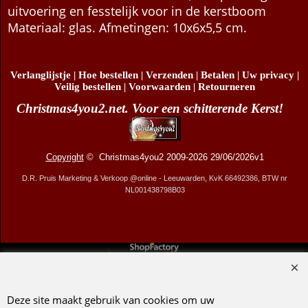
uitvoering en fesstelijk voor in de kerstboom
Materiaal: glas. Afmetingen: 10x6x5,5 cm.
Verlanglijstje
|
Hoe bestellen
|
Verzenden
|
Betalen
|
Uw privacy
|
Veilig bestellen
|
Voorwaarden
|
Retourneren
Christmas4you2.net. Voor een schitterende Kerst!
Copyright
© Christmas4you2 2009-2026 29/06/2026v1
D.R. Pruis Marketing & Verkoop @online - Leeuwarden, KvK 66492386, BTW nr
NL001438798B03
Webwinkel gemaakt met ShopFactory webwinkel software.
Deze site maakt gebruik van cookies om uw