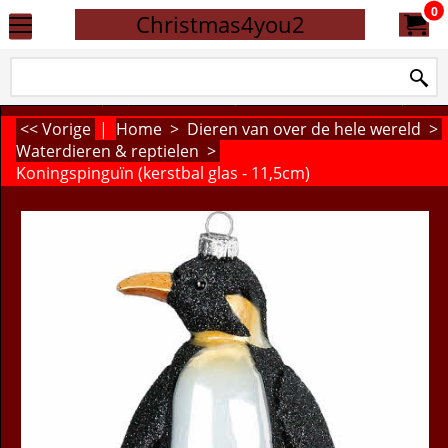
0
Christmas4you2
<< Vorige
|
Home
>
Dieren van over de hele wereld
>
Waterdieren & reptielen
>
Koningspinguïn (kerstbal glas - 11,5cm)