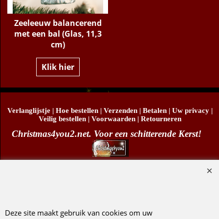
Zeeleeuw balancerend
met een bal (Glas, 11,3
cm)
Klik hier
Verlanglijstje
|
Hoe bestellen
|
Verzenden
|
Betalen
|
Uw privacy
|
Veilig bestellen
|
Voorwaarden
|
Retourneren
Christmas4you2.net. Voor een schitterende Kerst!
Copyright
© Christmas4you2 2009-2026 29/06/2026v1
D.R. Pruis Marketing & Verkoop @online - Leeuwarden, KvK 66492386, BTW nr
NL001438798B03
Deze site maakt gebruik van cookies om uw