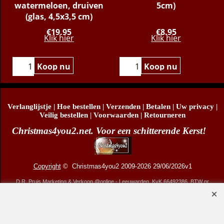
watermeloen, druiven
5cm)
(glas, 4,5x3,5 cm)
€
19.95
€
8.95
Klik hier
Klik hier
Koop nu
Koop nu
Verlanglijstje
|
Hoe bestellen
|
Verzenden
|
Betalen
|
Uw privacy
|
Veilig bestellen
|
Voorwaarden
|
Retourneren
Christmas4you2.net. Voor een schitterende Kerst!
Copyright
© Christmas4you2 2009-2026 29/06/2026v1
D.R. Pruis Marketing & Verkoop @online - Leeuwarden, KvK 66492386, BTW nr
NL001438798B03