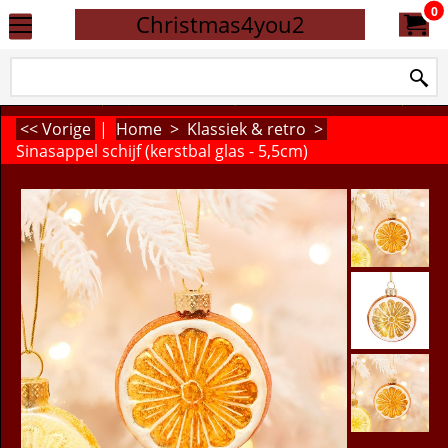
0
Christmas4you2
<< Vorige
|
Home
>
Klassiek & retro
>
Sinasappel schijf (kerstbal glas - 5,5cm)