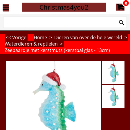
0
Christmas4you2
<< Vorige
|
Home
>
Dieren van over de hele wereld
>
Waterdieren & reptielen
>
Zeepaardje met kerstmuts (kerstbal glas - 13cm)