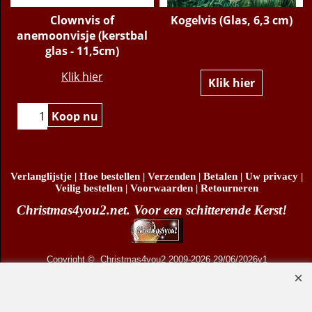
Clownvis of
Kogelvis (Glas, 6,3 cm)
anemoonvisje (kerstbal
glas - 11,5cm)
€
10.95
Klik hier
Klik hier
Koop nu
Verlanglijstje
|
Hoe bestellen
|
Verzenden
|
Betalen
|
Uw privacy
|
Veilig bestellen
|
Voorwaarden
|
Retourneren
Christmas4you2.net. Voor een schitterende Kerst!
Copyright
© Christmas4you2 2009-2026 29/06/2026v1
D.R. Pruis Marketing & Verkoop @online - Leeuwarden, KvK 66492386, BTW nr