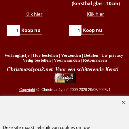
(kerstbal glas - 6,5cm)
berkenstammetje
(kerstbal glas - 10cm)
€
14.95
€
10.95
Klik hier
Klik hier
Koop nu
Koop nu
Verlanglijstje
|
Hoe bestellen
|
Verzenden
|
Betalen
|
Uw privacy
|
Veilig bestellen
|
Voorwaarden
|
Retourneren
Christmas4you2.net. Voor een schitterende Kerst!
Copyright
© Christmas4you2 2009-2026 29/06/2026v1
D.R. Pruis Marketing & Verkoop @online - Leeuwarden, KvK 66492386, BTW nr
NL001438798B03
Deze site maakt gebruik van cookies om uw