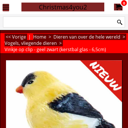
0
Christmas4you2
<< Vorige
|
Home
>
Dieren van over de hele wereld
>
Vogels, vliegende dieren
>
Vinkje op clip - geel zwart (kerstbal glas - 6,5cm)