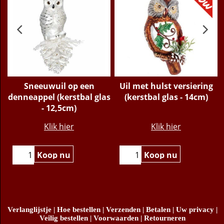
Sneeuwuil op een
Uil met hulst versiering
denneappel (kerstbal glas
(kerstbal glas - 14cm)
- 12,5cm)
€
11.95
€
15.95
Klik hier
Klik hier
Koop nu
Koop nu