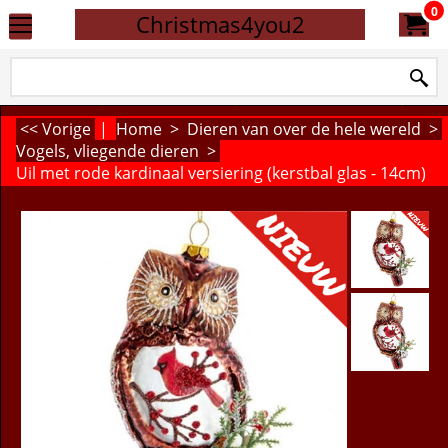
0
Christmas4you2
<< Vorige
|
Home
>
Dieren van over de hele wereld
>
Vogels, vliegende dieren
>
Uil met rode kardinaal versiering (kerstbal glas - 14cm)