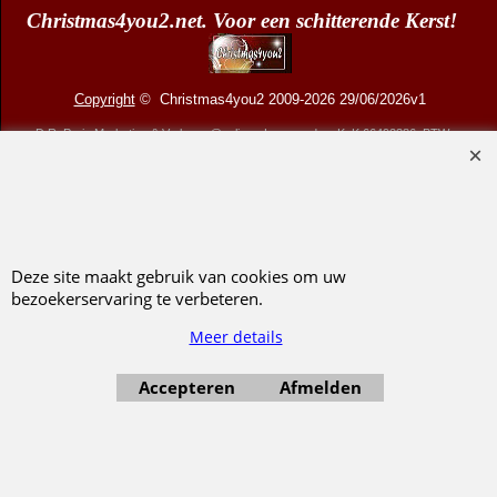
Verlanglijstje
|
Hoe bestellen
|
Verzenden
|
Betalen
|
Uw privacy
|
Veilig bestellen
|
Voorwaarden
|
Retourneren
Christmas4you2.net. Voor een schitterende Kerst!
Copyright
© Christmas4you2 2009-2026 29/06/2026v1
D.R. Pruis Marketing & Verkoop @online - Leeuwarden, KvK 66492386, BTW nr
NL001438798B03
Deze site maakt gebruik van cookies om uw
Webwinkel gemaakt met ShopFactory webwinkel software.
bezoekerservaring te verbeteren.
Meer details
Accepteren
Afmelden