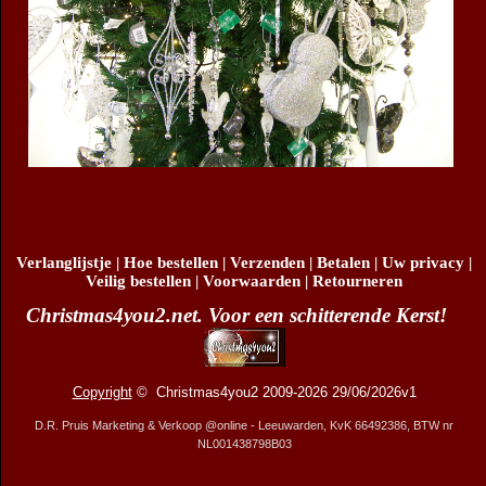
Verlanglijstje
|
Hoe bestellen
|
Verzenden
|
Betalen
|
Uw privacy
|
Veilig bestellen
|
Voorwaarden
|
Retourneren
Christmas4you2.net. Voor een schitterende Kerst!
Copyright
© Christmas4you2 2009-2026 29/06/2026v1
D.R. Pruis Marketing & Verkoop @online - Leeuwarden, KvK 66492386, BTW nr
NL001438798B03