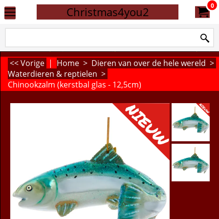
0
Christmas4you2
<< Vorige
|
Home
>
Dieren van over de hele wereld
>
Waterdieren & reptielen
>
Chinookzalm (kerstbal glas - 12,5cm)