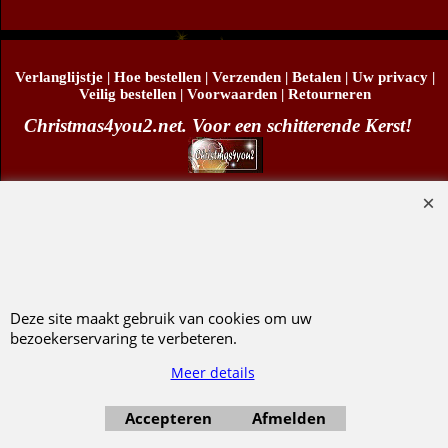
Verlanglijstje
|
Hoe bestellen
|
Verzenden
|
Betalen
|
Uw privacy
|
Veilig bestellen
|
Voorwaarden
|
Retourneren
Christmas4you2.net. Voor een schitterende Kerst!
Copyright
© Christmas4you2 2009-2026 29/06/2026v1
D.R. Pruis Marketing & Verkoop @online - Leeuwarden, KvK 66492386, BTW nr
NL001438798B03
Deze site maakt gebruik van cookies om uw
Webwinkel gemaakt met ShopFactory webwinkel software.
bezoekerservaring te verbeteren.
Meer details
Accepteren
Afmelden